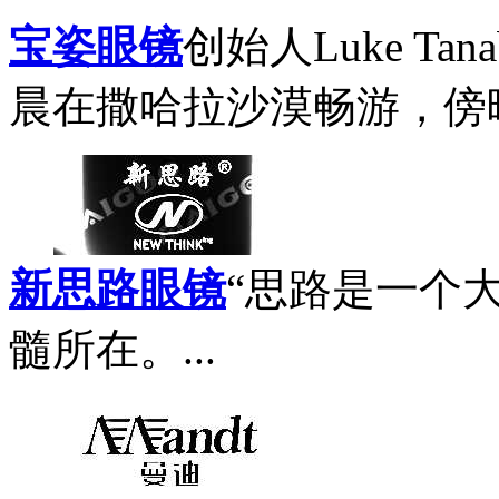
宝姿眼镜
创始人Luke T
晨在撒哈拉沙漠畅游，傍晚
新思路眼镜
“思路是一个
髓所在。...