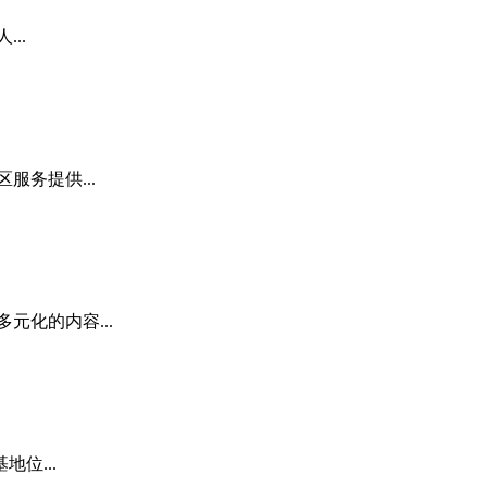
..
务提供...
化的内容...
位...