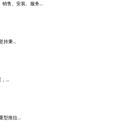
售、安装、服务...
秉...
...
推拉...