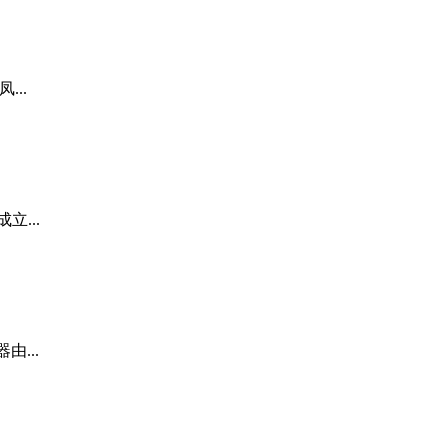
..
...
...