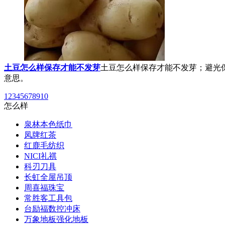
土豆怎么样保存才能不发芽
土豆怎么样保存才能不发芽；避光保
意思。
1
2
3
4
5
6
7
8
9
10
怎么样
泉林本色纸巾
凤牌红茶
红鹿毛纺织
NICI礼祺
科刃刀具
长虹全屋吊顶
周喜福珠宝
常胜客工具包
台励福数控冲床
万象地板强化地板