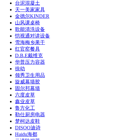
台泥混凝土
天一美家家具
金德尔KINDER
山风课桌椅
歌能清洗设备
恺视通对讲设备
雪海梅乡果干
红官窑餐具
D.B.E戴维克
华普压力容器
徐幼
领秀卫生用品
旋威幕墙胶
固尔邦幕墙
六度皮草
鑫业皮草
鲁方化工
勒仕厨房电器
梦柯达皮鞋
DISOO迪诗
Haidu海都