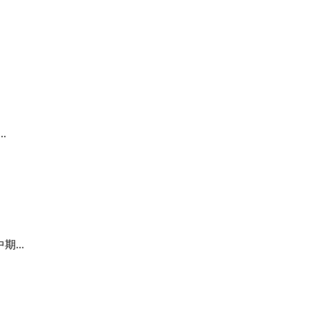
.
...