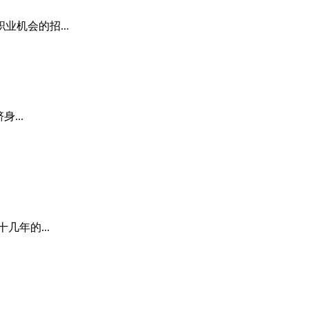
机会的招...
...
年的...