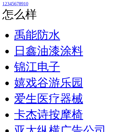
1
2
3
4
5
6
7
8
9
10
怎么样
禹能防水
日鑫油漆涂料
锦江电子
嬉戏谷游乐园
爱生医疗器械
卡杰诗按摩椅
亚太纵横广告公司