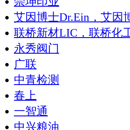
崇坤印业
艾因博士Dr.Ein，艾
联桥新材LIC，联桥化
永秀阀门
广联
中青检测
春上
一智通
中兴粮油