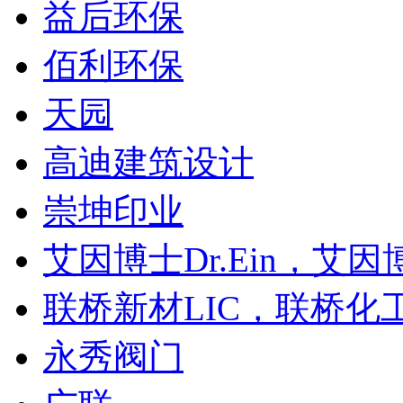
益后环保
佰利环保
天园
高迪建筑设计
崇坤印业
艾因博士Dr.Ein，艾
联桥新材LIC，联桥化
永秀阀门