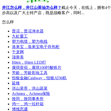
井江怎么样，井江山茶油怎么样？
截止今天，在线上，拥有4
步高以及广大土特产店，既是战略客户，同时...
怎么样
普渃，普渃净水器
九虹重工
塑力电缆，塑力电线
洛来宝，洛来宝电子存包柜
千龙网
顶善美
Hiten，Hiten LED灯
康琪壹佰，康琪100叶酸铁片
芳龄，芳龄彩妆工具
恒银金融Cashway，恒银ATM机
延锋
洪山菜苔，洪山蔬菜
Achmea，Achmea保险
致同，致同事务所
鸿一，鸿一拉杆箱
博维思通