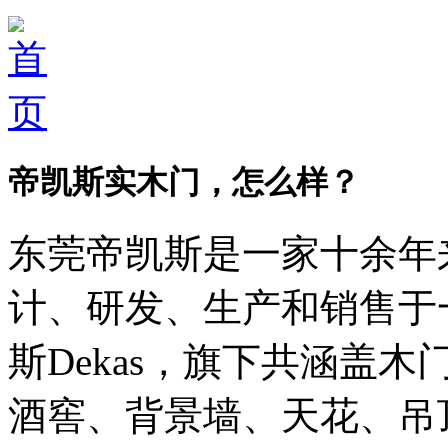
帝凯斯实木门，怎么样？
东莞帝凯斯是一家十余年
计、研发、生产和销售于
斯Dekas，旗下共涵盖
酒窖、背景墙、天花、吊