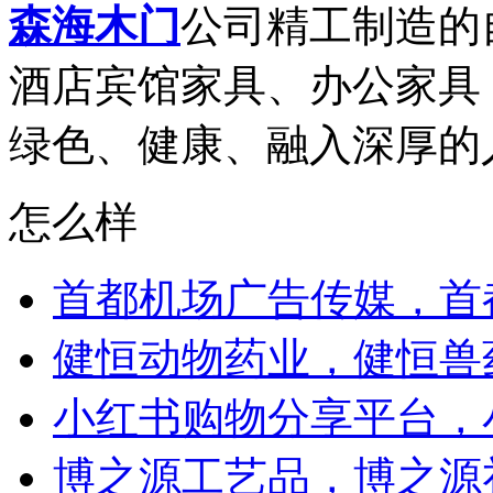
森海木门
公司精工制造的
酒店宾馆家具、办公家具
绿色、健康、融入深厚的人
怎么样
首都机场广告传媒，首
健恒动物药业，健恒兽
小红书购物分享平台，小
博之源工艺品，博之源