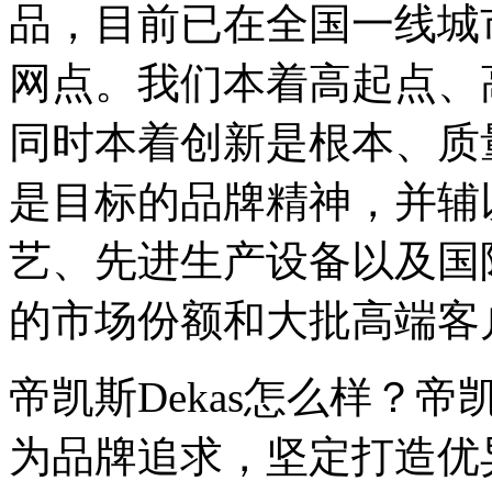
品，目前已在全国一线城
网点。我们本着高起点、
同时本着创新是根本、质
是目标的品牌精神，并辅
艺、先进生产设备以及国
的市场份额和大批高端客
帝凯斯Dekas怎么样？
为品牌追求，坚定打造优