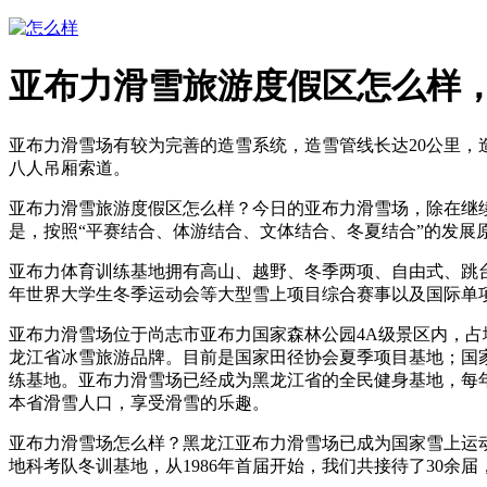
亚布力滑雪旅游度假区怎么样
亚布力滑雪场有较为完善的造雪系统，造雪管线长达20公里，造
八人吊厢索道。
亚布力滑雪旅游度假区怎么样？今日的亚布力滑雪场，除在继
是，按照“平赛结合、体游结合、文体结合、冬夏结合”的发
亚布力体育训练基地拥有高山、越野、冬季两项、自由式、跳台、
年世界大学生冬季运动会等大型雪上项目综合赛事以及国际单
亚布力滑雪场位于尚志市亚布力国家森林公园4A级景区内，占地
龙江省冰雪旅游品牌。目前是国家田径协会夏季项目基地；国
练基地。亚布力滑雪场已经成为黑龙江省的全民健身基地，每
本省滑雪人口，享受滑雪的乐趣。
亚布力滑雪场怎么样？黑龙江亚布力滑雪场已成为国家雪上运
地科考队冬训基地，从1986年首届开始，我们共接待了30余