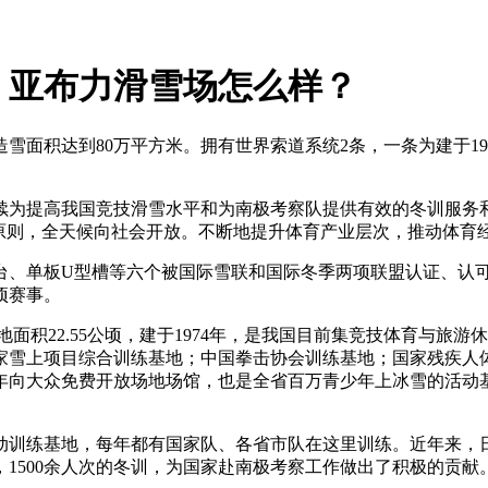
，亚布力滑雪场怎么样？
雪面积达到80万平方米。拥有世界索道系统2条，一条为建于19
续为提高我国竞技滑雪水平和为南极考察队提供有效的冬训服务
展原则，全天候向社会开放。不断地提升体育产业层次，推动体育
单板U型槽等六个被国际雪联和国际冬季两项联盟认证、认可的竞赛
项赛事。
面积22.55公顷，建于1974年，是我国目前集竞技体育与旅
家雪上项目综合训练基地；中国拳击协会训练基地；国家残疾人
年向大众免费开放场地场馆，也是全省百万青少年上冰雪的活动
动训练基地，每年都有国家队、各省市队在这里训练。近年来，
届，1500余人次的冬训，为国家赴南极考察工作做出了积极的贡献