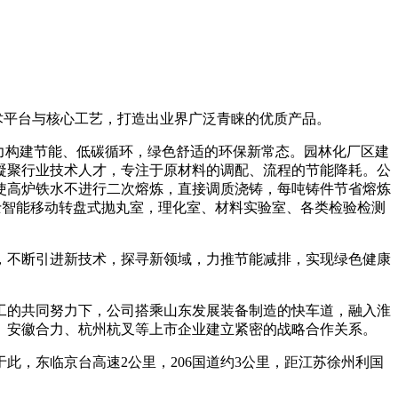
术平台与核心工艺，打造出业界广泛青睐的优质产品。
力构建节能、低碳循环，绿色舒适的环保新常态。园林化厂区建
凝聚行业技术人才，专注于原材料的调配、流程的节能降耗。公
使高炉铁水不进行二次熔炼，直接调质浇铸，每吨铸件节省熔炼
用瑞士智能移动转盘式抛丸室，理化室、材料实验室、各类检验检测
野，不断引进新技术，探寻新领域，力推节能减排，实现绿色健康
工的共同努力下，公司搭乘山东发展装备制造的快车道，融入淮
、安徽合力、杭州杭叉等上市企业建立紧密的战略合作关系。
，东临京台高速2公里，206国道约3公里，距江苏徐州利国