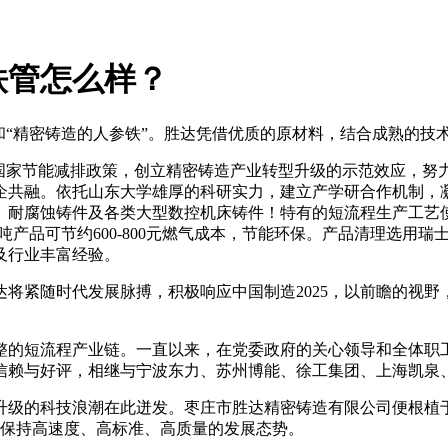
铁管怎么样？
和“精密铸造的人参铁”。胜达凭借优质的原材料，结合成熟的技
应国家节能减排政策，创立精密铸造产业转型升级的示范效应，努
企共融。依托山东大学雄厚的科研实力，建立产学研合作机制，
、耐腐蚀铸件及各类大型数控机床铸件！特有的短流程生产工艺
效每吨产品可节约600-800元燃气成本，节能环保。产品清理选
及行业丰富经验。
将紧随时代发展脉搏，积极响应中国制造2025，以前瞻的视
整的短流程产业链。一直以来，在党委政府的关心领导和全体职
信赖与好评，相继与宁波东力、苏州博能、徐工集团、上海凯泉
级的科技浪潮在此迸发。枣庄市胜达精密铸造有限公司便根植于此
终保持高速度、高标准、高质量的发展态势。