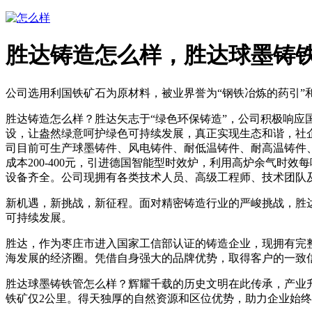
胜达铸造怎么样，胜达球墨铸
公司选用利国铁矿石为原材料，被业界誉为“钢铁冶炼的药引”
胜达铸造怎么样？胜达矢志于“绿色环保铸造”，公司积极响
设，让盎然绿意呵护绿色可持续发展，真正实现生态和谐，社
司目前可生产球墨铸件、风电铸件、耐低温铸件、耐高温铸件
成本200-400元，引进德国智能型时效炉，利用高炉余气时
设备齐全。公司现拥有各类技术人员、高级工程师、技术团队
新机遇，新挑战，新征程。面对精密铸造行业的严峻挑战，胜达
可持续发展。
胜达，作为枣庄市进入国家工信部认证的铸造企业，现拥有完
海发展的经济圈。凭借自身强大的品牌优势，取得客户的一致
胜达球墨铸铁管怎么样？辉耀千载的历史文明在此传承，产业升
铁矿仅2公里。得天独厚的自然资源和区位优势，助力企业始