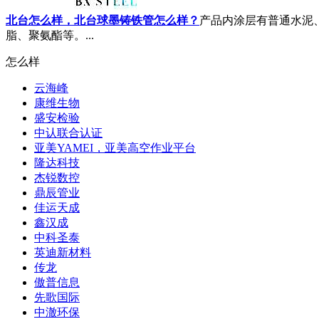
北台怎么样，北台球墨铸铁管怎么样？
产品内涂层有普通水泥
脂、聚氨酯等。...
怎么样
云海峰
康维生物
盛安检验
中认联合认证
亚美YAMEI，亚美高空作业平台
隆达科技
杰锐数控
鼎辰管业
佳运天成
鑫汉成
中科圣泰
英迪新材料
传龙
傲普信息
先歌国际
中澈环保