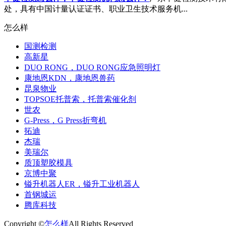
处，具有中国计量认证证书、职业卫生技术服务机...
怎么样
国测检测
高新星
DUO RONG，DUO RONG应急照明灯
康地恩KDN，康地恩兽药
昆泉物业
TOPSOE托普索，托普索催化剂
世农
G-Press，G Press折弯机
拓迪
杰瑞
美瑞尔
质顶塑胶模具
京博中聚
镒升机器人ER，镒升工业机器人
首钢城运
腾库科技
Copyright ©
怎么样
All Rights Reserved