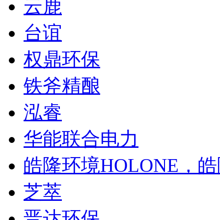
云鹿
台谊
权鼎环保
铁斧精酿
泓睿
华能联合电力
皓隆环境HOLONE，
芝萃
晋达环保