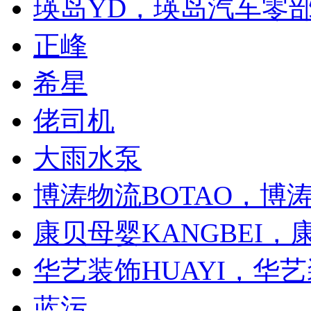
瑛岛YD，瑛岛汽车零
正峰
希星
佬司机
大雨水泵
博涛物流BOTAO，博
康贝母婴KANGBEI
华艺装饰HUAYI，华
蓝污