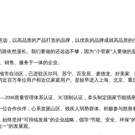
高、立意远，以高品质的产品打造的品牌，以优良的品牌成就高品质的
始，未来的路依然漫长。我们要做的还远远不够，因为“小管家”人要
产、销售、服务于一体的企业。
多个省市自治区，已进驻沃尔玛、苏宁、百安居、麦德龙、好美家
的近百万单位用户和近亿家庭用户。是较早进入上海、北京、重
001—2008质量管理体系认证、3C强制认证，牵头制定国家节
一位合作伙伴，心系贫困山区、残疾人弱势群体。积极参与慈善
坚持“可持续发展”的企业战略，倡导“节能、安全、环保”的理念和
统一”的发展观。