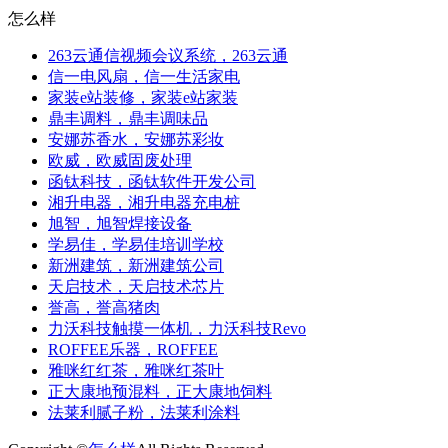
怎么样
263云通信视频会议系统，263云通
信一电风扇，信一生活家电
家装e站装修，家装e站家装
鼎丰调料，鼎丰调味品
安娜苏香水，安娜苏彩妆
欧威，欧威固废处理
函钛科技，函钛软件开发公司
湘升电器，湘升电器充电桩
旭智，旭智焊接设备
学易佳，学易佳培训学校
新洲建筑，新洲建筑公司
天启技术，天启技术芯片
誉高，誉高猪肉
力沃科技触摸一体机，力沃科技Revo
ROFFEE乐器，ROFFEE
雅咪红红茶，雅咪红茶叶
正大康地预混料，正大康地饲料
法莱利腻子粉，法莱利涂料