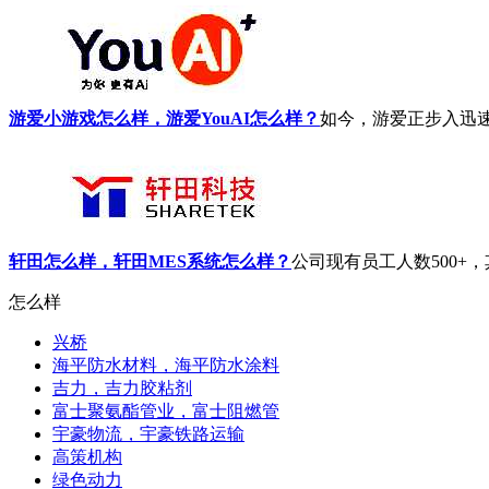
游爱小游戏怎么样，游爱YouAI怎么样？
如今，游爱正步入迅速
轩田怎么样，轩田MES系统怎么样？
公司现有员工人数500+，
怎么样
兴桥
海平防水材料，海平防水涂料
吉力，吉力胶粘剂
富士聚氨酯管业，富士阻燃管
宇豪物流，宇豪铁路运输
高策机构
绿色动力