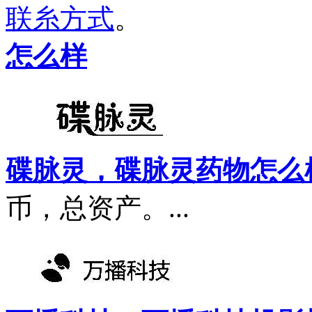
联糸方式
。
怎么样
碟脉灵，碟脉灵药物怎么
币，总资产。...